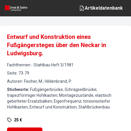
Artikeldatenbank
Entwurf und Konstruktion eines
Fußgängersteges über den Neckar in
Ludwigsburg.
Fachthemen
-
Stahlbau
Heft
3
/
1981
Seite
:
73-79
Autoren
:
Fischer, M.; Hildenbrand, P.
Stichworte
:
Fußgängerbrücke; Schrägseilbrücke;
trapezförmiger Hohlkasten; Montagezustände; elastisch
gebetteter Ersatzbalken; Eigenfrequenz; torsionssteifer
Hohlkasten; Entwurf und Konstruktion; Stahlbrückenbau
25 €