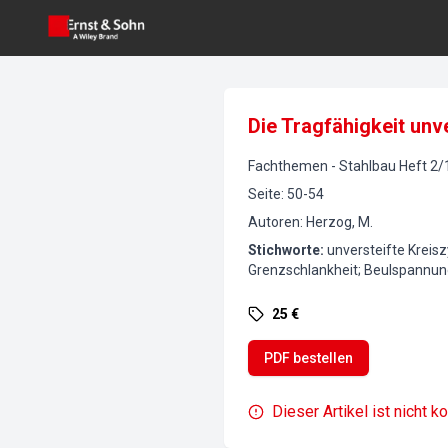
Die Tragfähigkeit unv
Fachthemen
-
Stahlbau
Heft
2
/
Seite
:
50-54
Autoren
:
Herzog, M.
Stichworte
:
unversteifte Kreisz
Grenzschlankheit; Beulspannu
25 €
PDF bestellen
Dieser Artikel ist nicht k