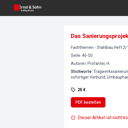
Das Sanierungsprojekt
Fachthemen
-
Stahlbau
Heft
2
/
Seite
:
46-50
Autoren
:
Profanter, H.
Stichworte
:
Tragwerkssanierung
sofortiger Verbund; Umbauphas
25 €
PDF bestellen
Dieser Artikel ist nicht k