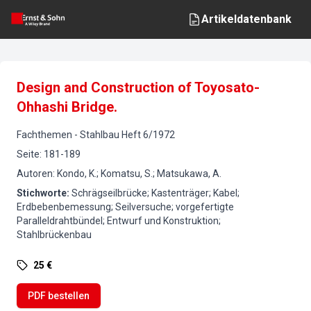
Artikeldatenbank
Design and Construction of Toyosato-
Ohhashi Bridge.
Fachthemen
-
Stahlbau
Heft
6
/
1972
Seite
:
181-189
Autoren
:
Kondo, K.; Komatsu, S.; Matsukawa, A.
Stichworte
:
Schrägseilbrücke; Kastenträger; Kabel;
Erdbebenbemessung; Seilversuche; vorgefertigte
Paralleldrahtbündel; Entwurf und Konstruktion;
Stahlbrückenbau
25 €
PDF bestellen