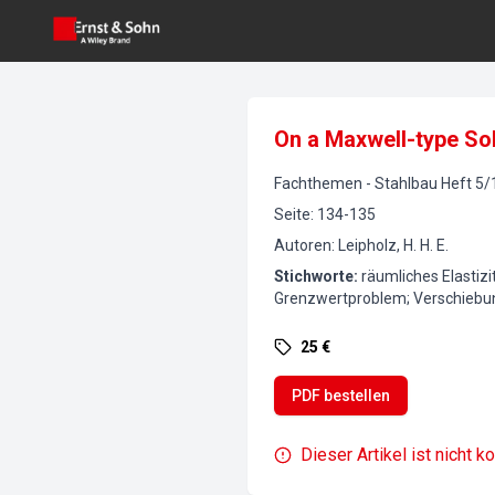
On a Maxwell-type Sol
Fachthemen
-
Stahlbau
Heft
5
/
Seite
:
134-135
Autoren
:
Leipholz, H. H. E.
Stichworte
:
räumliches Elastiz
Grenzwertproblem; Verschiebu
25 €
PDF bestellen
Dieser Artikel ist nicht k