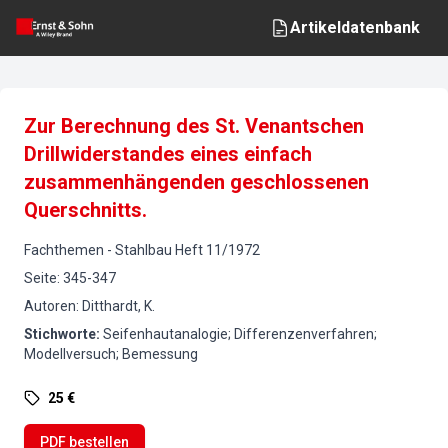
Artikeldatenbank
Zur Berechnung des St. Venantschen
Drillwiderstandes eines einfach
zusammenhängenden geschlossenen
Querschnitts.
Fachthemen
-
Stahlbau
Heft
11
/
1972
Seite
:
345-347
Autoren
:
Ditthardt, K.
Stichworte
:
Seifenhautanalogie; Differenzenverfahren;
Modellversuch; Bemessung
25 €
PDF bestellen