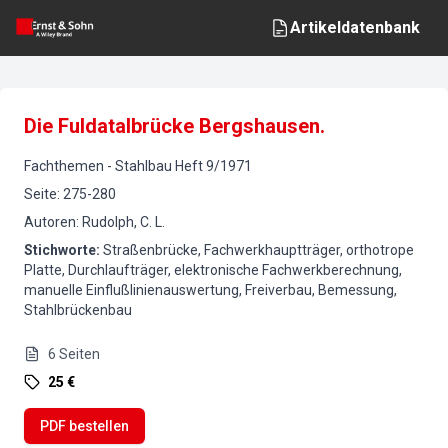
Artikeldatenbank
Die Fuldatalbrücke Bergshausen.
Fachthemen
-
Stahlbau
Heft
9
/
1971
Seite
:
275-280
Autoren
:
Rudolph, C. L.
Stichworte
:
Straßenbrücke, Fachwerkhauptträger, orthotrope
Platte, Durchlaufträger, elektronische Fachwerkberechnung,
manuelle Einflußlinienauswertung, Freiverbau, Bemessung,
Stahlbrückenbau
6
Seiten
25 €
PDF bestellen