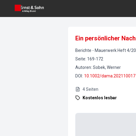
Ein persönlicher Nach
Berichte
-
Mauerwerk
Heft
4
/
20
Seite
:
169-172
Autoren
:
Sobek, Werner
DOI
:
10.1002/dama.202110017
4
Seiten
Kostenlos lesbar