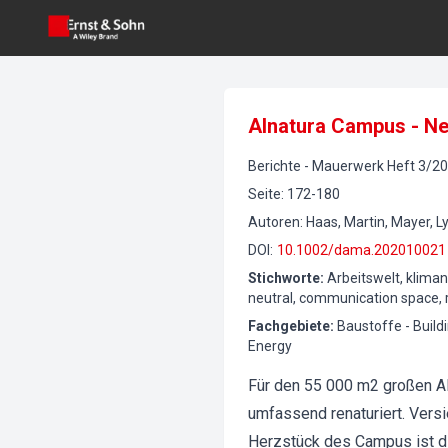
Alnatura Campus - Ne
Berichte
-
Mauerwerk
Heft
3
/
20
Seite
:
172-180
Autoren
:
Haas, Martin, Mayer, L
DOI
:
10.1002/dama.202010021
Stichworte
:
Arbeitswelt, klima
neutral, communication space
Fachgebiete
:
Baustoffe - Build
Energy
Für den 55 000 m2 großen 
umfassend renaturiert. Versi
Herzstück des Campus ist die