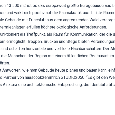
von 13 500 m2 ist es das europaweit größte Bürogebäude aus L
se und wirkt sich positiv auf die Raumakustik aus. Lichte Räume, 
rale Gebäude mit Frischluft aus dem angrenzenden Wald versorg
hermieanlagen erfüllen höchste ökologische Anforderungen.
ktioniert als Treffpunkt, als Raum für Kommunikation, der die
ern ermöglicht. Treppen, Brücken und Stege bieten Verbindunge
d schaffen horizontale und vertikale Nachbarschaften. Der Al
r die Menschen der Region mit einem öffentlichen Restaurant i
ärten.
bt Antworten, wie man Gebäude heute planen und bauen kann: ein
und Partner von haascookzemmrich STUDIO2050. “Es gibt den We
Alnatura eine architektonische Entsprechung, die Identität stif