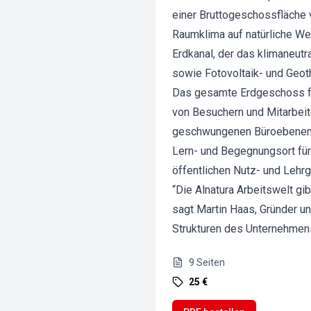
einer Bruttogeschossfläche 
Raumklima auf natürliche Wei
Erdkanal, der das klimaneut
sowie Fotovoltaik- und Geot
Das gesamte Erdgeschoss fun
von Besuchern und Mitarbeit
geschwungenen Büroebenen un
Lern- und Begegnungsort fü
öffentlichen Nutz- und Lehrg
“Die Alnatura Arbeitswelt gi
sagt Martin Haas, Gründer 
Strukturen des Unternehmens 
9
Seiten
25 €