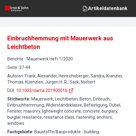
Artikeldatenbank
Einbruchhemmung mit Mauerwerk aus
Leichtbeton
Berichte
-
Mauerwerk
Heft
1
/
2020
Seite
:
37-44
Autoren
:
Frank, Alexander, Heinrichsberger, Sandra, Kranzler,
Thomas, Küenzlen, Jürgen H. R., Sack, Norbert
DOI
:
10.1002/dama.201900016
Stichworte
:
Mauerwerk, Leichtbeton, Beton, Einbruch,
Einbruchhemmung, Widerstandsklasse, Befestigung, Dübel,
Fenster, masonry, lightweight concrete, concrete, burglary,
burglar resistance, resistance class, fastening, anchors,
windows
Fachgebiete
:
Baustoffe/Bauprodukte - building