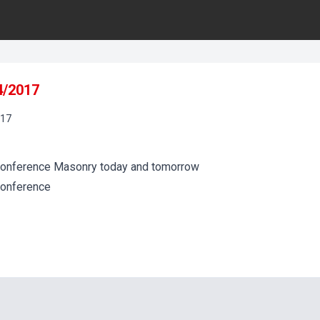
4/2017
17
Conference Masonry today and tomorrow
Conference