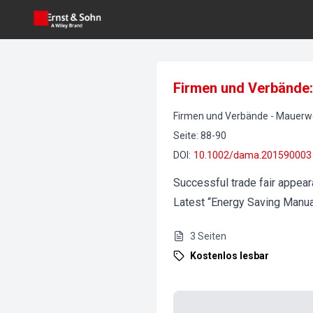
Firmen und Verbände
Firmen und Verbände
-
Mauerw
Seite
:
88-90
DOI
:
10.1002/dama.201590003
Successful trade fair appear
Latest “Energy Saving Manua
3
Seiten
Kostenlos lesbar