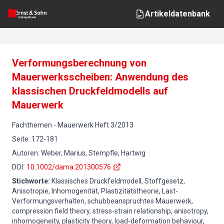
Artikeldatenbank
Verformungsberechnung von
Mauerwerksscheiben: Anwendung des
klassischen Druckfeldmodells auf
Mauerwerk
Fachthemen
-
Mauerwerk
Heft
3
/
2013
Seite
:
172-181
Autoren
:
Weber, Marius, Stempfle, Hartwig
DOI
:
10.1002/dama.201300576
Stichworte
:
Klassisches Druckfeldmodell, Stoffgesetz,
Anisotropie, Inhomogenität, Plastizitätstheorie, Last-
Verformungsverhalten, schubbeanspruchtes Mauerwerk,
compression field theory, stress-strain relationship, anisotropy,
inhomogeneity, plasticity theory, load-deformation behaviour,