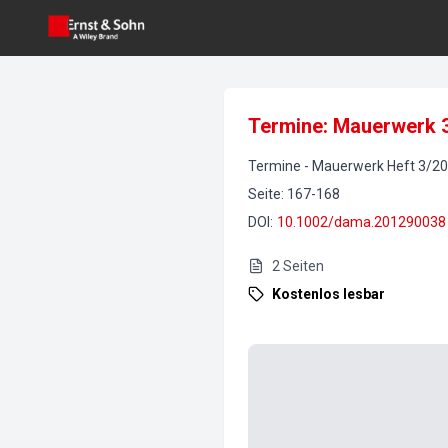
Termine: Mauerwerk 
Termine
-
Mauerwerk
Heft
3
/
20
Seite
:
167-168
DOI
:
10.1002/dama.201290038
2
Seiten
Kostenlos lesbar