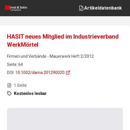
Artikeldatenbank
HASIT neues Mitglied im Industrieverband
WerkMörtel
Firmen und Verbände
-
Mauerwerk
Heft
2
/
2012
Seite
:
64
DOI
:
10.1002/dama.201290020
1
Seite
Kostenlos lesbar