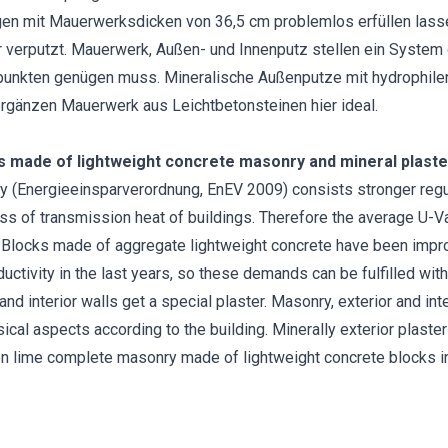
en mit Mauerwerksdicken von 36,5 cm problemlos erfüllen lasse
verputzt. Mauerwerk, Außen- und Innenputz stellen ein System d
punkten genügen muss. Mineralische Außenputze mit hydrophile
rgänzen Mauerwerk aus Leichtbetonsteinen hier ideal.
s made of lightweight concrete masonry and mineral plaste
y (Energieeinsparverordnung, EnEV 2009) consists stronger regul
s of transmission heat of buildings. Therefore the average U-Va
Blocks made of aggregate lightweight concrete have been impro
ductivity in the last years, so these demands can be fulfilled wi
and interior walls get a special plaster. Masonry, exterior and int
sical aspects according to the building. Minerally exterior plaste
on lime complete masonry made of lightweight concrete blocks in