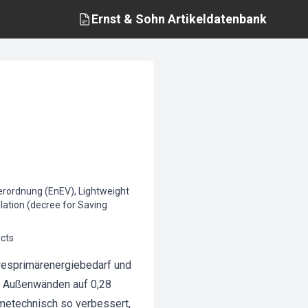
Ernst & Sohn
Artikeldatenbank
verordnung (EnEV), Lightweight
lation (decree for Saving
ucts
resprimärenergiebedarf und
n Außenwänden auf 0,28
metechnisch so verbessert,