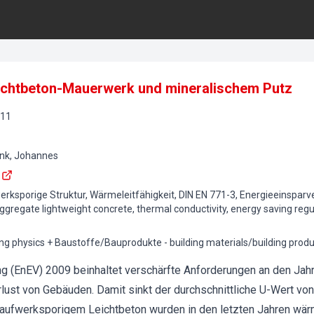
chtbeton-Mauerwerk und mineralischem Putz
11
enk, Johannes
erksporige Struktur, Wärmeleitfähigkeit, DIN EN 771-3, Energieeinspar
aggregate lightweight concrete, thermal conductivity, energy saving regu
ing physics + Baustoffe/Bauprodukte - building materials/building prod
g (EnEV) 2009 beinhaltet verschärfte Anforderungen an den Jah
ust von Gebäuden. Damit sinkt der durchschnittliche U-Wert vo
aufwerksporigem Leichtbeton wurden in den letzten Jahren wär