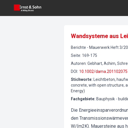
Wandsysteme aus Lei
Berichte
-
Mauerwerk
Heft
3
/
20
Seite
:
169-175
Autoren
:
Gebhart, Achim, Schr
DOI
:
10.1002/dama.201102075
Stichworte
:
Leichtbeton, haufw
concrete, with open structure, 
Energy)
Fachgebiete
:
Bauphysik - build
Die Energieeinsparverordnun
den Transmissionswärmeverl
W/(m2K). Mauersteine aus h