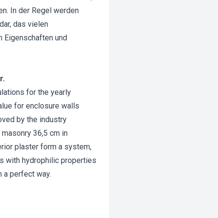
n. In der Regel werden
ar, das vielen
n Eigenschaften und
r.
ations for the yearly
lue for enclosure walls
ved by the industry
th masonry 36,5 cm in
erior plaster form a system,
rs with hydrophilic properties
 a perfect way.