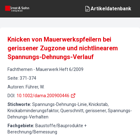
Artikeldatenbank
Knicken von Mauerwerkspfeilern bei
gerissener Zugzone und nichtlinearem
Spannungs-Dehnungs-Verlauf
Fachthemen
-
Mauerwerk
Heft
6
/
2009
Seite
:
371-374
Autoren
:
Führer, W.
DOI
:
10.1002/dama.200900446
Stichworte
:
Spannungs-Dehnungs-Linie, Knickstab,
Knickabminderungsfaktor, Querschnitt, gerissener, Spannungs-
Dehnungs-Verhalten
Fachgebiete
:
Baustoffe/Bauprodukte +
Berechnung/Bemessung