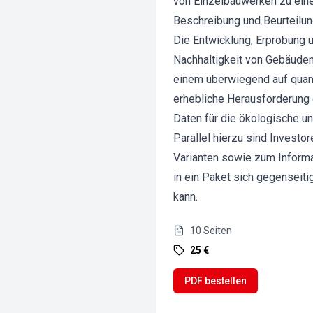
von Einzelbauwerken zu eine
Beschreibung und Beurteilun
Die Entwicklung, Erprobung 
Nachhaltigkeit von Gebäude
einem überwiegend auf quant
erhebliche Herausforderung 
Daten für die ökologische 
Parallel hierzu sind Investo
Varianten sowie zum Informat
in ein Paket sich gegenseit
kann.
10
Seiten
25 €
PDF bestellen