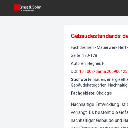
Gebäudestandards der
Fachthemen
-
Mauerwerk
Heft
Seite
:
170-178
Autoren
:
Hegner, H.
DOI
:
10.1002/dama.200900425
Stichworte
:
Bauen, energieeffiz
Gebäudekategorien, Nachhaltig
Fachgebiete
:
Ökologie
Nachhaltige Entwicklung ist
verlangt. Es besteht die Gefa
nachhaltiger Gebäude und B