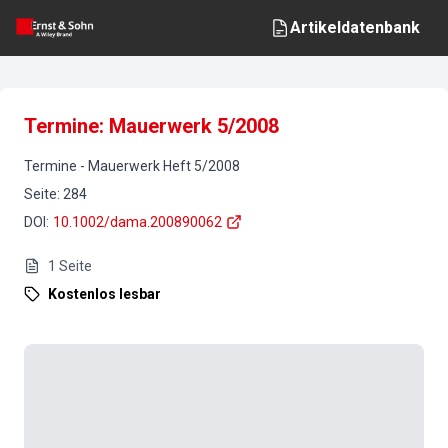
Artikeldatenbank
Termine: Mauerwerk 5/2008
Termine
-
Mauerwerk
Heft
5
/
2008
Seite
:
284
DOI
:
10.1002/dama.200890062
1
Seite
Kostenlos lesbar