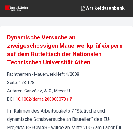
Artikeldatenbank
Dynamische Versuche an
zweigeschossigen Mauerwerkprüfkörpern
auf dem Rütteltisch der Nationalen
Technischen Universität Athen
Fachthemen
-
Mauerwerk
Heft
4
/
2008
Seite
:
173-178
Autoren
:
González, A. C., Meyer, U.
DOI
:
10.1002/dama.200800378
Im Rahmen des Arbeitspakets 7 “Statische und
dynamische Schubversuche an Bauteilen” des EU-
Projekts ESECMASE wurde ab Mitte 2006 am Labor für