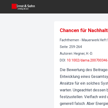
Chancen für Nachhalti
Fachthemen
-
Mauerwerk
Heft
Seite
:
259-264
Autoren
:
Hegner, H.-D.
DOI
:
10.1002/dama.200700346
Die Bewertung des Beitrages
Entwicklung eines Gesamtsy
Ansätze für ein solches Sys
warten. Ungeachtet dessen b
festzustellen. Vielfach wird
generell falsch. Aber Energiee