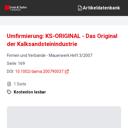
Artikeldatenbank
Umfirmierung: KS-ORIGINAL - Das Original
der Kalksandsteinindustrie
Firmen und Verbände
-
Mauerwerk
Heft
3
/
2007
Seite
:
169
DOI
:
10.1002/dama.200790037
1
Seite
Kostenlos lesbar