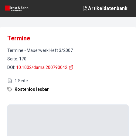
Artikeldatenbank
Termine
Termine
-
Mauerwerk
Heft
3
/
2007
Seite
:
170
DOI
:
10.1002/dama.200790042
1
Seite
Kostenlos lesbar