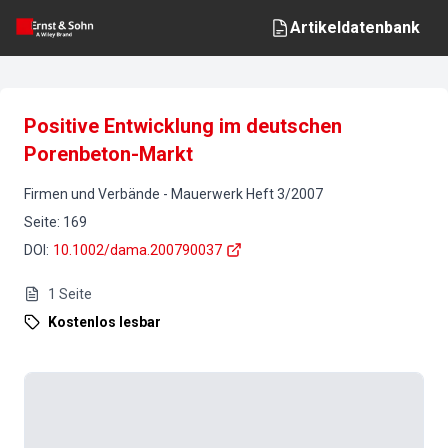
Artikeldatenbank
Positive Entwicklung im deutschen
Porenbeton-Markt
Firmen und Verbände
-
Mauerwerk
Heft
3
/
2007
Seite
:
169
DOI
:
10.1002/dama.200790037
1
Seite
Kostenlos lesbar