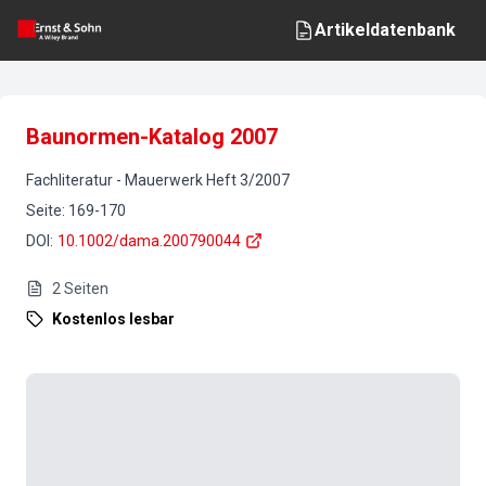
Artikeldatenbank
Baunormen-Katalog 2007
Fachliteratur
-
Mauerwerk
Heft
3
/
2007
Seite
:
169-170
DOI
:
10.1002/dama.200790044
2
Seiten
Kostenlos lesbar