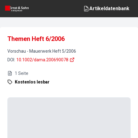
Artikeldatenbank
Themen Heft 6/2006
Vorschau
-
Mauerwerk
Heft
5
/
2006
DOI
:
10.1002/dama.200690078
1
Seite
Kostenlos lesbar