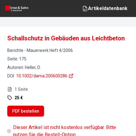
Artikeldatenbank
Schallschutz in Gebäuden aus Leichtbeton
Berichte
-
Mauerwerk
Heft
4
/
2006
Seite
:
175
Autoren
:
Heller, D.
DOI
:
10.1002/dama.200600286
1
Seite
25 €
PDF bestellen
Dieser Artikel ist nicht kostenlos verfügbar. Bitte
nutzen Sie die Bestell-Option.