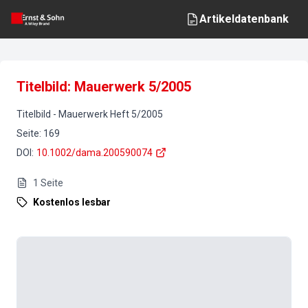
Artikeldatenbank
Titelbild: Mauerwerk 5/2005
Titelbild
-
Mauerwerk
Heft
5
/
2005
Seite
:
169
DOI
:
10.1002/dama.200590074
1
Seite
Kostenlos lesbar