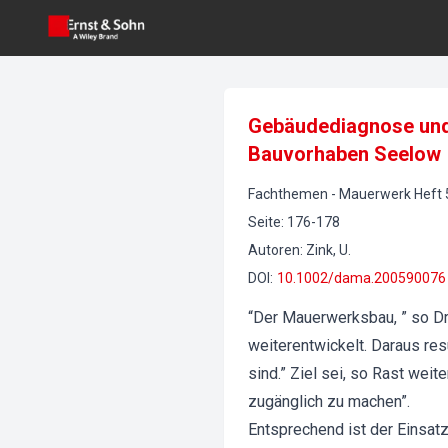
Gebäudediagnose und 
Bauvorhaben Seelow
Fachthemen
-
Mauerwerk
Heft
Seite
:
176-178
Autoren
:
Zink, U.
DOI
:
10.1002/dama.200590076
“Der Mauerwerksbau, ” so Dr.
weiterentwickelt. Daraus re
sind.” Ziel sei, so Rast wei
zugänglich zu machen”.
Entsprechend ist der Einsa