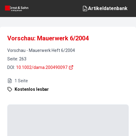
Artikeldatenbank
Vorschau: Mauerwerk 6/2004
Vorschau
-
Mauerwerk
Heft
6
/
2004
Seite
:
263
DOI
:
10.1002/dama.200490097
1
Seite
Kostenlos lesbar