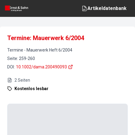
Artikeldatenbank
Termine: Mauerwerk 6/2004
Termine
-
Mauerwerk
Heft
6
/
2004
Seite
:
259-260
DOI
:
10.1002/dama.200490093
2
Seiten
Kostenlos lesbar