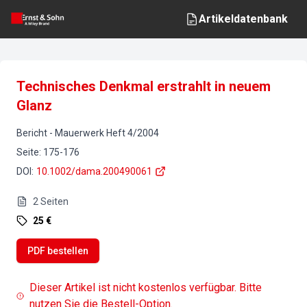
Artikeldatenbank
Technisches Denkmal erstrahlt in neuem
Glanz
Bericht
-
Mauerwerk
Heft
4
/
2004
Seite
:
175-176
DOI
:
10.1002/dama.200490061
2
Seiten
25 €
PDF bestellen
Dieser Artikel ist nicht kostenlos verfügbar. Bitte
nutzen Sie die Bestell-Option.