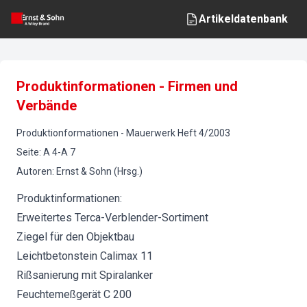
Artikeldatenbank
Produktinformationen - Firmen und
Verbände
Produktionformationen
-
Mauerwerk
Heft
4
/
2003
Seite
:
A 4-A 7
Autoren
:
Ernst & Sohn (Hrsg.)
Produktinformationen:
Erweitertes Terca-Verblender-Sortiment
Ziegel für den Objektbau
Leichtbetonstein Calimax 11
Rißsanierung mit Spiralanker
Feuchtemeßgerät C 200