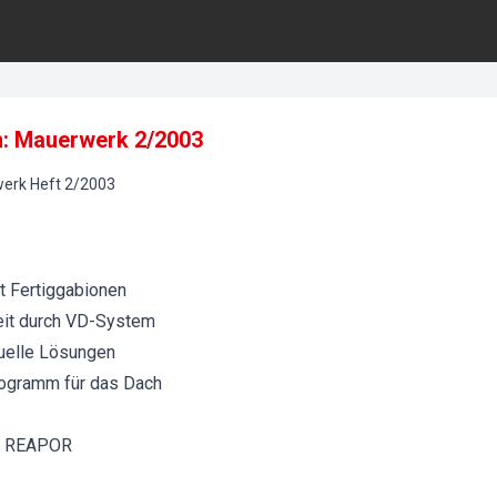
n: Mauerwerk 2/2003
erk
Heft
2
/
2003
t Fertiggabionen
eit durch VD-System
duelle Lösungen
ogramm für das Dach
ff REAPOR