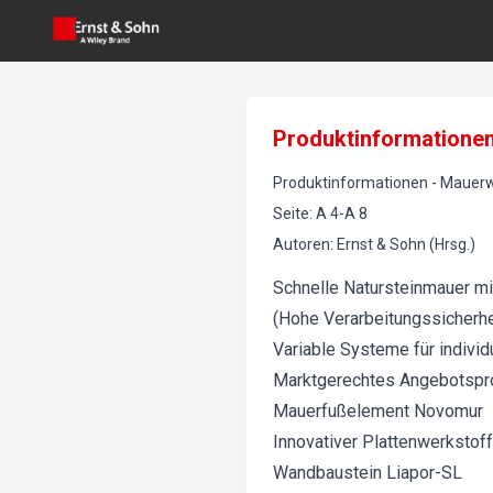
Produktinformatione
Produktinformationen
-
Mauerw
Seite
:
A 4-A 8
Autoren
:
Ernst & Sohn (Hrsg.)
Schnelle Natursteinmauer mi
(Hohe Verarbeitungssicherh
Variable Systeme für indivi
Marktgerechtes Angebotspr
Mauerfußelement Novomur
Innovativer Plattenwerksto
Wandbaustein Liapor-SL