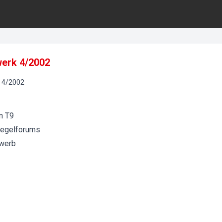
erk 4/2002
4
/
2002
n T9
iegelforums
ewerb