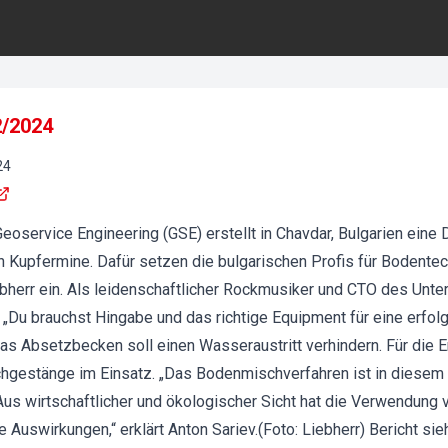
2/2024
24
Geoservice Engineering (GSE) erstellt in Chavdar, Bulgarien eine
n Kupfermine. Dafür setzen die bulgarischen Profis für Bodent
bherr ein. Als leidenschaftlicher Rockmusiker und CTO des Unte
 „Du brauchst Hingabe und das richtige Equipment für eine erfol
s Absetzbecken soll einen Wasseraustritt verhindern. Für die E
hgestänge im Einsatz. „Das Bodenmischverfahren ist in diesem s
Aus wirtschaftlicher und ökologischer Sicht hat die Verwendung
ve Auswirkungen,“ erklärt Anton Sariev.(Foto: Liebherr) Bericht sie