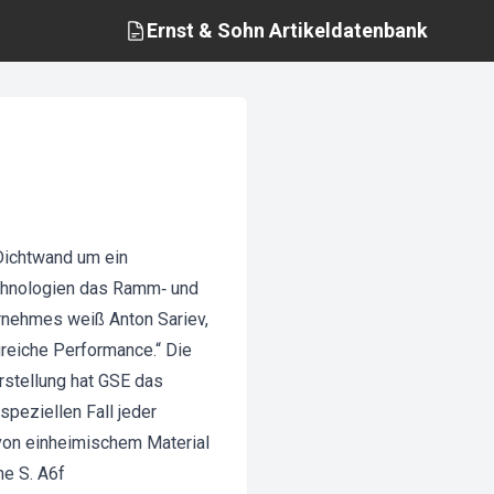
Ernst & Sohn
Artikeldatenbank
 Dichtwand um ein
echnologien das Ramm‐ und
rnehmes weiß Anton Sariev,
greiche Performance.“ Die
rstellung hat GSE das
peziellen Fall jeder
 von einheimischem Material
he S. A6f