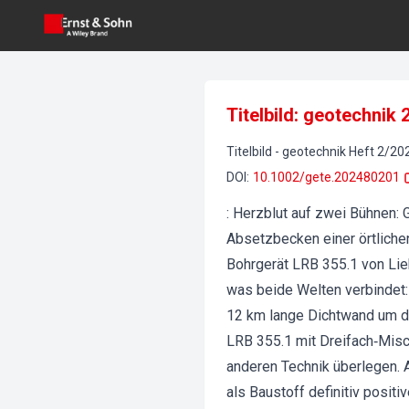
Titelbild: geotechnik 
Titelbild
-
geotechnik
Heft
2
/
20
DOI
:
10.1002/gete.202480201
: Herzblut auf zwei Bühnen: 
Absetzbecken einer örtliche
Bohrgerät LRB 355.1 von Lie
was beide Welten verbindet:
12 km lange Dichtwand um da
LRB 355.1 mit Dreifach‐Misc
anderen Technik überlegen. 
als Baustoff definitiv positi