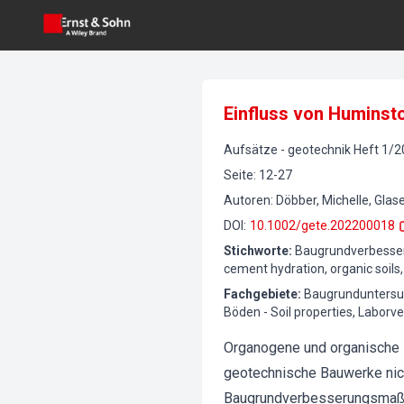
Einfluss von Huminsto
Aufsätze
-
geotechnik
Heft
1
/
2
Seite
:
12-27
Autoren
:
Döbber, Michelle, Glase
DOI
:
10.1002/gete.202200018
Stichworte
:
Baugrundverbesseru
cement hydration, organic soil
Fachgebiete
:
Baugrunduntersuc
Böden - Soil properties, Laborv
Organogene und organische Bö
geotechnische Bauwerke nic
Baugrundverbesserungsmaßnah