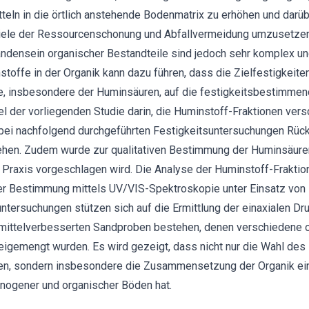
teln in die örtlich anstehende Bodenmatrix zu erhöhen und darüb
Ziele der Ressourcenschonung und Abfallvermeidung umzusetzen
ndensein organischer Bestandteile sind jedoch sehr komplex und
nstoffe in der Organik kann dazu führen, dass die Zielfestigkeite
e, insbesondere der Huminsäuren, auf die festigkeitsbestimme
l der vorliegenden Studie darin, die Huminstoff-Fraktionen ver
 bei nachfolgend durchgeführten Festigkeitsuntersuchungen Rüc
hen. Zudem wurde zur qualitativen Bestimmung der Huminsäuren 
 Praxis vorgeschlagen wird. Die Analyse der Huminstoff-Fraktio
er Bestimmung mittels UV/VIS-Spektroskopie unter Einsatz von K
tersuchungen stützen sich auf die Ermittlung der einaxialen Dr
emittelverbesserten Sandproben bestehen, denen verschiedene 
eigemengt wurden. Es wird gezeigt, dass nicht nur die Wahl des 
n, sondern insbesondere die Zusammensetzung der Organik ein
nogener und organischer Böden hat.