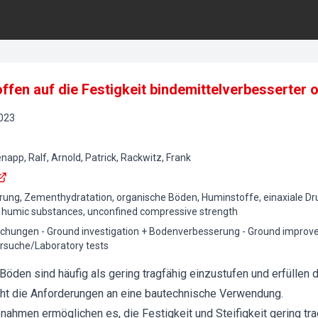
ffen auf die Festigkeit bindemittelverbesserter
023
napp, Ralf, Arnold, Patrick, Rackwitz, Frank
ng, Zementhydratation, organische Böden, Huminstoffe, einaxiale Druckf
s, humic substances, unconfined compressive strength
hungen - Ground investigation + Bodenverbesserung - Ground improv
ersuche/Laboratory tests
den sind häufig als gering tragfähig einzustufen und erfüllen d
ht die Anforderungen an eine bautechnische Verwendung.
men ermöglichen es, die Festigkeit und Steifigkeit gering trag