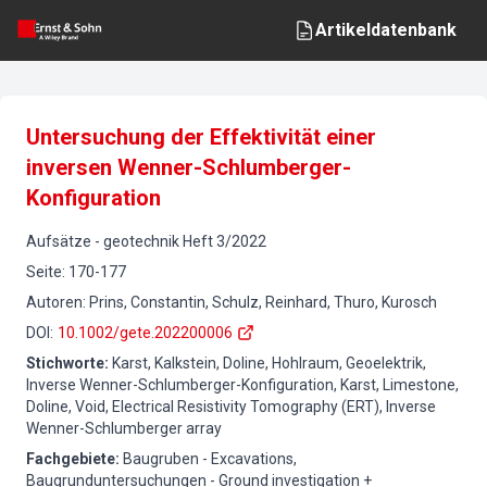
Artikeldatenbank
Untersuchung der Effektivität einer
inversen Wenner-Schlumberger-
Konfiguration
Aufsätze
-
geotechnik
Heft
3
/
2022
Seite
:
170-177
Autoren
:
Prins, Constantin, Schulz, Reinhard, Thuro, Kurosch
DOI
:
10.1002/gete.202200006
Stichworte
:
Karst, Kalkstein, Doline, Hohlraum, Geoelektrik,
Inverse Wenner-Schlumberger-Konfiguration, Karst, Limestone,
Doline, Void, Electrical Resistivity Tomography (ERT), Inverse
Wenner-Schlumberger array
Fachgebiete
:
Baugruben - Excavations,
Baugrunduntersuchungen - Ground investigation +