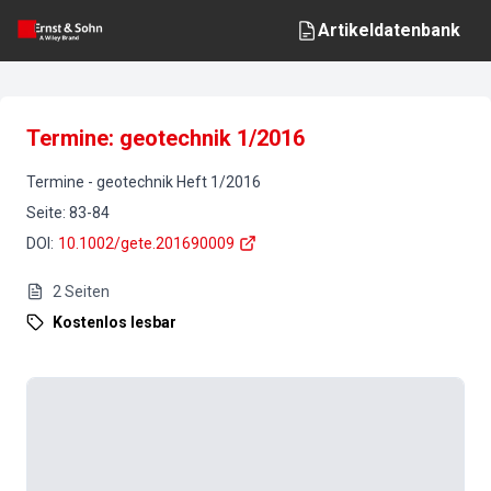
Artikeldatenbank
Termine: geotechnik 1/2016
Termine
-
geotechnik
Heft
1
/
2016
Seite
:
83-84
DOI
:
10.1002/gete.201690009
2
Seiten
Kostenlos lesbar