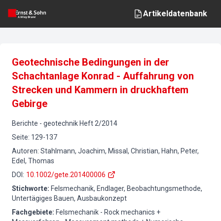
Artikeldatenbank
Geotechnische Bedingungen in der
Schachtanlage Konrad - Auffahrung von
Strecken und Kammern in druckhaftem
Gebirge
Berichte
-
geotechnik
Heft
2
/
2014
Seite
:
129-137
Autoren
:
Stahlmann, Joachim, Missal, Christian, Hahn, Peter,
Edel, Thomas
DOI
:
10.1002/gete.201400006
Stichworte
:
Felsmechanik, Endlager, Beobachtungsmethode,
Untertägiges Bauen, Ausbaukonzept
Fachgebiete
:
Felsmechanik - Rock mechanics +