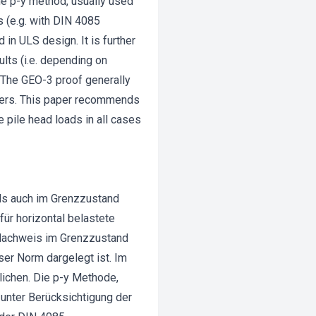
he p-y method, usually used
s (e.g. with DIN 4085
in ULS design. It is further
lts (i.e. depending on
 The GEO-3 proof generally
eters. This paper recommends
 pile head loads in all cases
ls auch im Grenzzustand
ür horizontal belastete
 Nachweis im Grenzzustand
er Norm dargelegt ist. Im
lichen. Die p-y Methode,
unter Berücksichtigung der