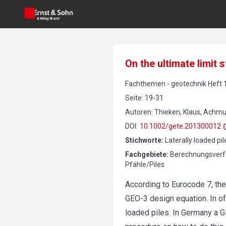
On the ultimate limit 
Fachthemen
-
geotechnik
Heft
Seite
:
19-31
Autoren
:
Thieken, Klaus, Achmus
DOI
:
10.1002/gete.201300012
Stichworte
:
Laterally loaded pi
Fachgebiete
:
Berechnungsverf
Pfähle/Piles
According to Eurocode 7, the
GEO-3 design equation. In off
loaded piles. In Germany a G