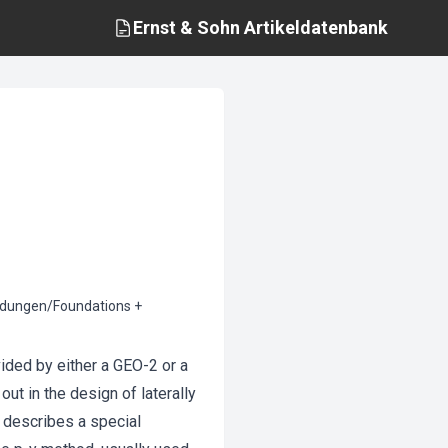
Ernst & Sohn
Artikeldatenbank
ndungen/Foundations +
ided by either a GEO-2 or a
ut in the design of laterally
o describes a special