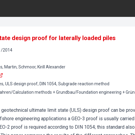
state design proof for laterally loaded piles
1
/
2014
, Martin, Schmoor, Kirill Alexander
les, ULS design proof, DIN 1054, Subgrade reaction method
ahren/Calculation methods + Grundbau/Foundation engineering + Grü
 geotechnical ultimate limit state (ULS) design proof can be prov
shore engineering applications a GEO-3 proof is usually carried o
EO-2 proof is required according to DIN 1054; this standard als