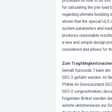
procedure on how to do this.
for calculating the pile load
regarding ultimate bedding st
shown that the special ULS d
system parameters and loadin
produces reasonable results
a new and simple design proc
considered and allows for th
Zum Tragfähigkeitsnachwei
Gemäß Eurocode 7 kann der 
GEO-3 geführt werden. Im Be
Pfähle im Grenzzustand GEO
GEO-2 vorgeschrieben, desse
folgenden Artikel werden di
welche üblicherweise zur Er