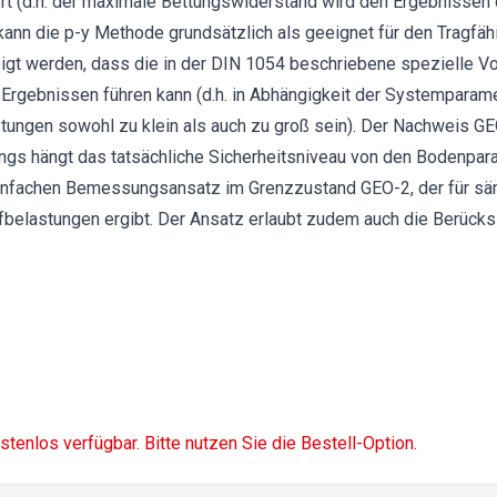
ert (d.h. der maximale Bettungswiderstand wird den Ergebnissen
kann die p-y Methode grundsätzlich als geeignet für den Tragfähi
eigt werden, dass die in der DIN 1054 beschriebene spezielle 
Ergebnissen führen kann (d.h. in Abhängigkeit der Systemparame
tungen sowohl zu klein als auch zu groß sein). Der Nachweis GE
ings hängt das tatsächliche Sicherheitsniveau von den Bodenpara
einfachen Bemessungsansatz im Grenzzustand GEO-2, der für s
fbelastungen ergibt. Der Ansatz erlaubt zudem auch die Berücks
ostenlos verfügbar. Bitte nutzen Sie die Bestell-Option.