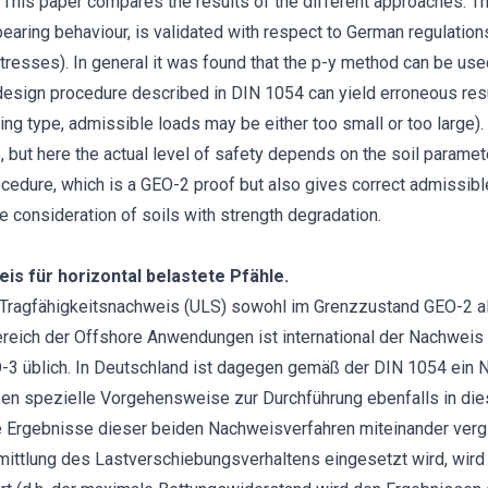
 This paper compares the results of the different approaches. T
-bearing behaviour, is validated with respect to German regulation
resses). In general it was found that the p-y method can be used 
esign procedure described in DIN 1054 can yield erroneous resu
g type, admissible loads may be either too small or too large).
, but here the actual level of safety depends on the soil param
edure, which is a GEO-2 proof but also gives correct admissible
e consideration of soils with strength degradation.
s für horizontal belastete Pfähle.
Tragfähigkeitsnachweis (ULS) sowohl im Grenzzustand GEO-2 a
reich der Offshore Anwendungen ist international der Nachweis f
-3 üblich. In Deutschland ist dagegen gemäß der DIN 1054 ein
n spezielle Vorgehensweise zur Durchführung ebenfalls in dies
e Ergebnisse dieser beiden Nachweisverfahren miteinander verg
mittlung des Lastverschiebungsverhaltens eingesetzt wird, wird 