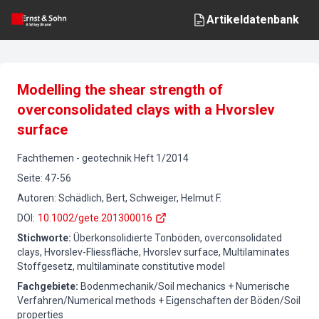
Artikeldatenbank
Modelling the shear strength of
overconsolidated clays with a Hvorslev
surface
Fachthemen
-
geotechnik
Heft
1
/
2014
Seite
:
47-56
Autoren
:
Schädlich, Bert, Schweiger, Helmut F.
DOI
:
10.1002/gete.201300016
Stichworte
:
Überkonsolidierte Tonböden, overconsolidated
clays, Hvorslev-Fliessfläche, Hvorslev surface, Multilaminates
Stoffgesetz, multilaminate constitutive model
Fachgebiete
:
Bodenmechanik/Soil mechanics + Numerische
Verfahren/Numerical methods + Eigenschaften der Böden/Soil
properties