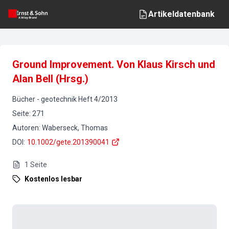
Artikeldatenbank
Ground Improvement. Von Klaus Kirsch und
Alan Bell (Hrsg.)
Bücher
-
geotechnik
Heft
4
/
2013
Seite
:
271
Autoren
:
Waberseck, Thomas
DOI
:
10.1002/gete.201390041
1
Seite
Kostenlos lesbar