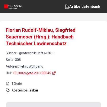
Artikeldatenbank
Florian Rudolf-Miklau, Siegfried
Sauermoser (Hrsg.): Handbuch
Technischer Lawinenschutz
Bücher
-
geotechnik
Heft
4
/
2011
Seite
:
308
Autoren
:
Fellin, Wolfgang
DOI
:
10.1002/gete.201190045
1
Seite
Kostenlos lesbar