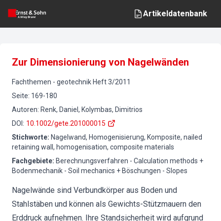
Artikeldatenbank
Zur Dimensionierung von Nagelwänden
Fachthemen
-
geotechnik
Heft
3
/
2011
Seite
:
169-180
Autoren
:
Renk, Daniel, Kolymbas, Dimitrios
DOI
:
10.1002/gete.201000015
Stichworte
:
Nagelwand, Homogenisierung, Komposite, nailed
retaining wall, homogenisation, composite materials
Fachgebiete
:
Berechnungsverfahren - Calculation methods +
Bodenmechanik - Soil mechanics + Böschungen - Slopes
Nagelwände sind Verbundkörper aus Boden und
Stahlstäben und können als Gewichts-Stützmauern den
Erddruck aufnehmen. Ihre Standsicherheit wird aufgrund