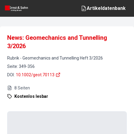
Artikeldatenbank
News: Geomechanics and Tunnelling
3/2026
Rubrik
-
Geomechanics and Tunnelling
Heft
3
/
2026
Seite
:
349-356
DOI
:
10.1002/geot.70113
8
Seiten
Kostenlos lesbar