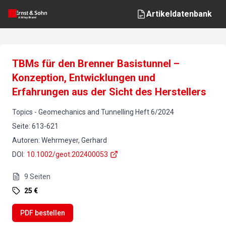
Artikeldatenbank
TBMs für den Brenner Basistunnel –
Konzeption, Entwicklungen und
Erfahrungen aus der Sicht des Herstellers
Topics
-
Geomechanics and Tunnelling
Heft
6
/
2024
Seite
:
613-621
Autoren
:
Wehrmeyer, Gerhard
DOI
:
10.1002/geot.202400053
9
Seiten
25 €
PDF bestellen