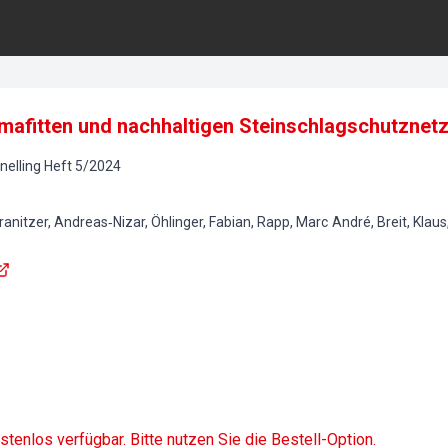
imafitten und nachhaltigen Steinschlagschutznet
elling
Heft
5
/
2024
ranitzer, Andreas‐Nizar, Öhlinger, Fabian, Rapp, Marc André, Breit, Klau
ostenlos verfügbar. Bitte nutzen Sie die Bestell-Option.