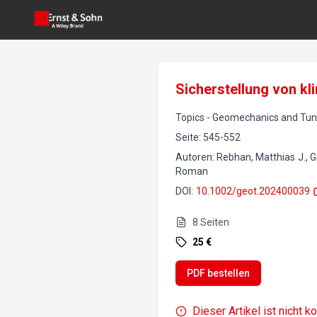
Sicherstellung von kl
Topics
-
Geomechanics and Tunn
Seite
:
545-552
Autoren
:
Rebhan, Matthias J., G
Roman
DOI
:
10.1002/geot.202400039
8
Seiten
25 €
PDF bestellen
Dieser Artikel ist nicht k