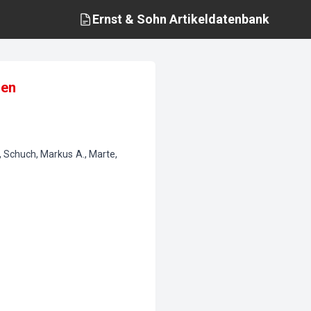
Ernst & Sohn
Artikeldatenbank
zen
s, Schuch, Markus A., Marte,