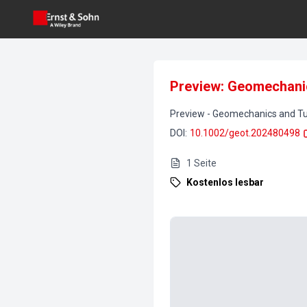
Preview: Geomechanic
Preview
-
Geomechanics and Tu
DOI
:
10.1002/geot.202480498
1
Seite
Kostenlos lesbar