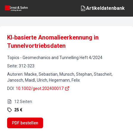
Artikeldatenbank
KI‐basierte Anomalieerkennung in
Tunnelvortriebsdaten
Topics
-
Geomechanics and Tunnelling
Heft
4
/
2024
Seite
:
312-323
Autoren
:
Macke, Sebastian, Munsch, Stephan, Stascheit,
Janosch, Maidl, Ulrich, Hegemann, Felix
DOI
:
10.1002/geot.202400017
12
Seiten
25 €
PDF bestellen